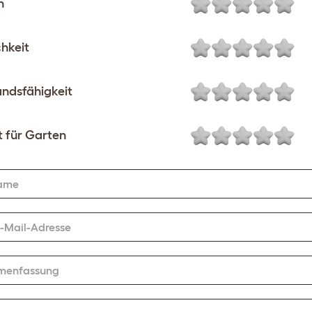
n
chkeit
ndsfähigkeit
 für Garten
ame
E-Mail-Adresse
menfassung