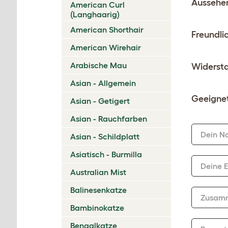
Aussehe
American Curl
(Langhaarig)
American Shorthair
Freundli
American Wirehair
Arabische Mau
Widersta
Asian - Allgemein
Geeignet
Asian - Getigert
Asian - Rauchfarben
Dein N
Asian - Schildplatt
Asiatisch - Burmilla
Deine 
Australian Mist
Balinesenkatze
Zusam
Bambinokatze
Bengalkatze