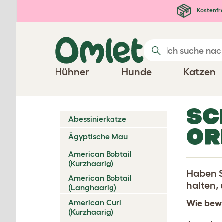
Zum Hauptinhalt springen
Kostenfr
Hühner
Hunde
Katzen
SC
Abessinierkatze
OR
Ägyptische Mau
American Bobtail
(Kurzhaarig)
Haben S
American Bobtail
halten,
(Langhaarig)
American Curl
Wie bewe
(Kurzhaarig)