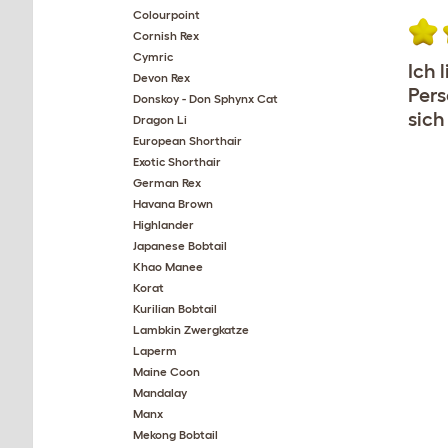
Colourpoint
Cornish Rex
Cymric
Ich 
Devon Rex
Pers
Donskoy - Don Sphynx Cat
sich
Dragon Li
European Shorthair
Exotic Shorthair
German Rex
Havana Brown
Highlander
Japanese Bobtail
Khao Manee
Korat
Kurilian Bobtail
Lambkin Zwergkatze
Laperm
Maine Coon
Mandalay
Manx
Mekong Bobtail