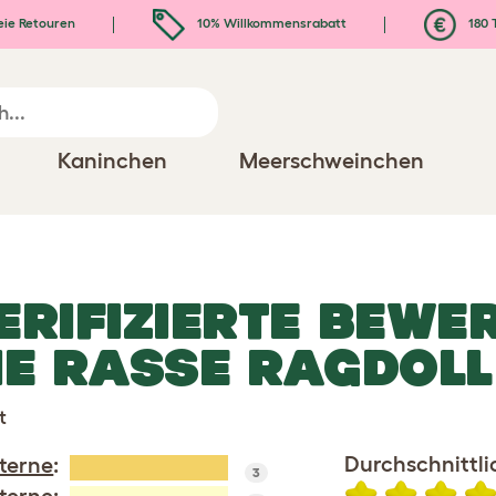
eie Retouren
10% Willkommensrabatt
180 
Kaninchen
Meerschweinchen
ERIFIZIERTE BEWE
IE RASSE RAGDOLL
t
Durchschnittl
Sterne
:
3