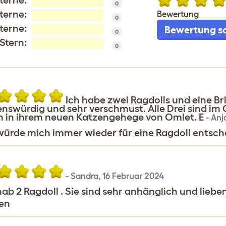
terne:
0
terne:
Bewertung
0
terne:
Bewertung s
0
 Stern:
0
Ich habe zwei Ragdolls und eine Br
enswürdig und sehr verschmust. Alle Drei sind i
 in ihrem neuen Katzengehege von Omlet. E
-
Anj
würde mich immer wieder für eine Ragdoll entsch
-
Sandra
,
16 Februar 2024
hab 2 Ragdoll . Sie sind sehr anhänglich und li
en