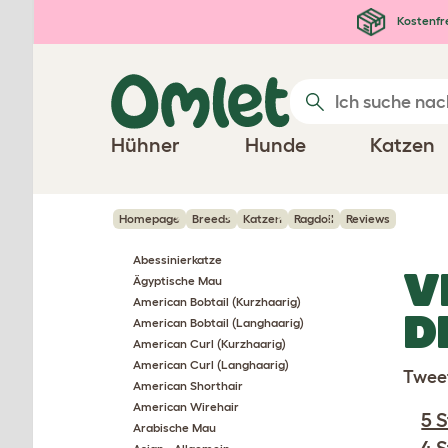
Zum Hauptinhalt springen
Kostenfr
Hühner
Hunde
Katzen
Homepage
Breeds
Katzen
Ragdoll
Reviews
Abessinierkatze
V
Ägyptische Mau
American Bobtail (Kurzhaarig)
D
American Bobtail (Langhaarig)
American Curl (Kurzhaarig)
American Curl (Langhaarig)
Twee
American Shorthair
American Wirehair
5 
Arabische Mau