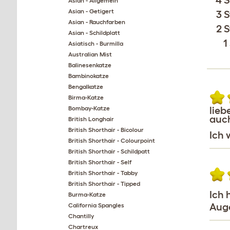
4 S
Asian - Allgemein
Asian - Getigert
3 S
Asian - Rauchfarben
2 S
Asian - Schildplatt
1
Asiatisch - Burmilla
Australian Mist
Balinesenkatze
Bambinokatze
Bengalkatze
Birma-Katze
Bombay-Katze
lieb
auch
British Longhair
British Shorthair - Bicolour
Ich 
British Shorthair - Colourpoint
British Shorthair - Schildpatt
British Shorthair - Self
British Shorthair - Tabby
British Shorthair - Tipped
Ich 
Burma-Katze
Aug
California Spangles
Chantilly
Chartreux