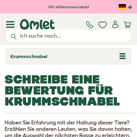
Zum Hauptinhalt springen
10% Willkommensrabatt
Krummschnabel
T
o
g
g
SCHREIBE EINE
l
e
BEWERTUNG FÜR
d
r
KRUMMSCHNABEL
o
p
d
o
w
n
Haben Sie Erfahrung mit der Haltung dieser Tiere?
Erzählen Sie anderen Leuten, was Sie davon halten,
um die Auswahl der nächsten Rasse zu erleichtern.