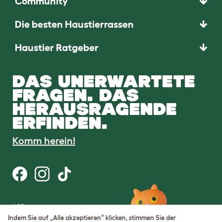
Community
Die besten Haustierrassen
Haustier Ratgeber
DAS UNERWARTETE
FRAGEN. DAS
HERAUSRAGENDE
ERFINDEN.
Komm herein!
AGB
Datenschutz
Indem Sie auf „Alle akzeptieren“ klicken, stimmen Sie der