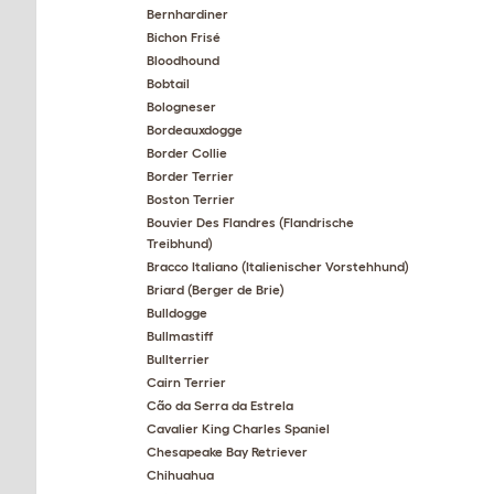
Bernhardiner
Bichon Frisé
Bloodhound
Bobtail
Bologneser
Bordeauxdogge
Border Collie
Border Terrier
Boston Terrier
Bouvier Des Flandres (Flandrische
Treibhund)
Bracco Italiano (Italienischer Vorstehhund)
Briard (Berger de Brie)
Bulldogge
Bullmastiff
Bullterrier
Cairn Terrier
Cão da Serra da Estrela
Cavalier King Charles Spaniel
Chesapeake Bay Retriever
Chihuahua