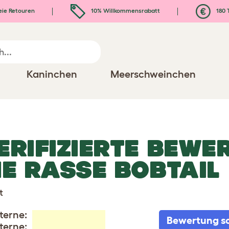
eie Retouren
10% Willkommensrabatt
180 
Kaninchen
Meerschweinchen
ERIFIZIERTE BEWE
IE RASSE BOBTAIL
t
terne:
Bewertung s
terne: