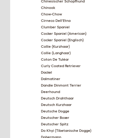
Chinesischer Schopfhund
Chinook
Chow-Chow
Cirneco Dell'Etna
Clumber Spaniel
Cocker Spaniel (American)
Cocker Spaniel (Englisch)
Collie (Kurzhaar)
Collie (Langhaar)
Coton De Tuléar
Curly Coated Retriever
Dackel
Dalmatiner
Dandie Dinmont Terrier
Deerhound
Deutsch Drahthaar
Deutsch Kurzhaar
Deutsche Dogge
Deutscher Boxer
Deutscher Spitz
Do Khyi (Tibetanische Dogge)
Dobermann