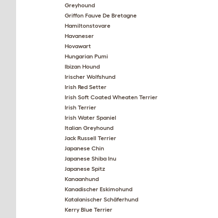
Greyhound
Griffon Fauve De Bretagne
Hamiltonstovare
Havaneser
Hovawart
Hungarian Pumi
Ibizan Hound
Irischer Wolfshund
Irish Red Setter
Irish Soft Coated Wheaten Terrier
Irish Terrier
Irish Water Spaniel
Italian Greyhound
Jack Russell Terrier
Japanese Chin
Japanese Shiba Inu
Japanese Spitz
Kanaanhund
Kanadischer Eskimohund
Katalanischer Schäferhund
Kerry Blue Terrier