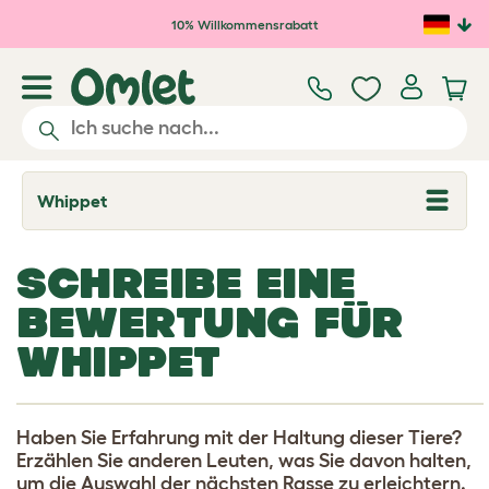
Zum Hauptinhalt springen
10% Willkommensrabatt
Whippet
T
o
g
g
SCHREIBE EINE
l
e
BEWERTUNG FÜR
d
r
WHIPPET
o
p
d
o
w
n
Haben Sie Erfahrung mit der Haltung dieser Tiere?
Erzählen Sie anderen Leuten, was Sie davon halten,
um die Auswahl der nächsten Rasse zu erleichtern.